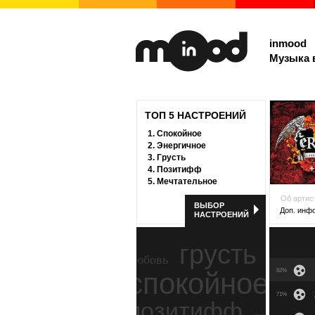
inmood
Музыка 
ТОП 5 НАСТРОЕНИЙ
1.
Спокойное
2.
Энергичное
3.
Грусть
4.
Позитифф
5.
Мечтательное
Об артис
ВЫБОР
Доп. инф
НАСТРОЕНИЙ
грусть
любовь
спокойное
82%
ност
71%
позитифф