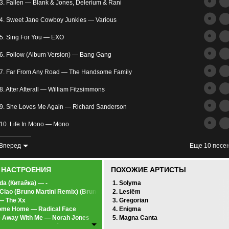
трим
3. Fallen — Blank & Jones, Delerium & Rani
ьное
4. Sweet Jane Cowboy Junkies — Various
5. Sing For You — EXO
6. Follow (Album Version) — Bang Gang
7. Far From Any Road — The Handsome Family
8. After Afterall — William Fitzsimmons
злость
9. She Loves Me Again — Richard Sanderson
окойное
10. Life In Mono — Mono
11. What Is Love (feat. Cami) — Max Oazo, Cami
Вперед
Еще 10 песе
12. I Remember When You Were Good — Last Days
0 НАСТРОЕНИЯ
ПОХОЖИЕ АРТИСТЫ
13. Winter: Lux Aeterna(Реквием по мечте OST) — Clint Mansell Kronos Quartet
da (Китайка) — -
1. Solyma
 Ciao (Bruno Martini Remix) (Bruno Martini Remix) — Najwa
2. Lesiëm
14. I Know You (OST 50 Оттенков Серого) — Skylar Grey
 — The Xx
3. Gregorian
ome Home — Radical Face
4. Enigma
15. The Age Of The Unicorn — Zero-project
 Away With Me — Norah Jones
5. Magna Canta
beats — Jose González
16. —