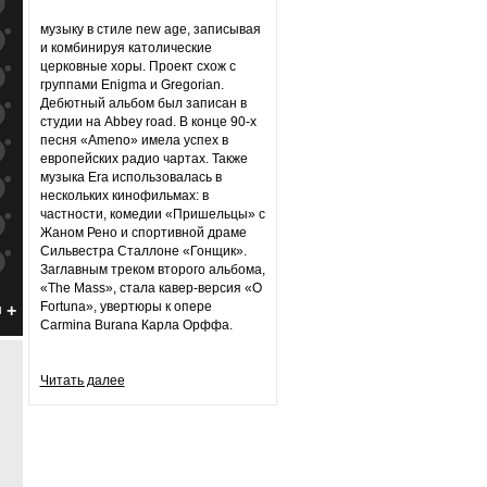
к
попаданиям
музыку в стиле new age, записывая
к
попаданиям
и комбинируя католические
церковные хоры. Проект схож с
к
попаданиям
группами Enigma и Gregorian.
Дебютный альбом был записан в
к
попаданиям
студии на Abbey road. В конце 90-х
песня «Ameno» имела успех в
к
попаданиям
европейских радио чартах. Также
музыка Era использовалась в
к
попаданиям
нескольких кинофильмах: в
частности, комедии «Пришельцы» с
к
попаданиям
Жаном Рено и спортивной драме
Сильвестра Сталлоне «Гонщик».
к
попаданиям
Заглавным треком второго альбома,
«The Mass», стала кавер-версия «O
к
попаданиям
Fortuna», увертюры к опере
н
Carmina Burana Карла Орффа.
к
попаданиям
к
попаданиям
Читать далее
к
попаданиям
к
попаданиям
к
попаданиям