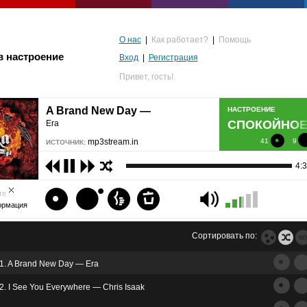
О нас
|
Как работает?
|
Помощь
в настроение
Вход
|
Регистрация
Привет,
гость!
A Brand New Day —
НАСТРОЕНИЕ
СПОКОЙНО
Era
mp3stream.in
41
9
ИСТОЧНИК:
4:
те
ормация
Сортировать по:
1. A Brand New Day — Era
альгия
2. I See You Everywhere — Chris Isaak