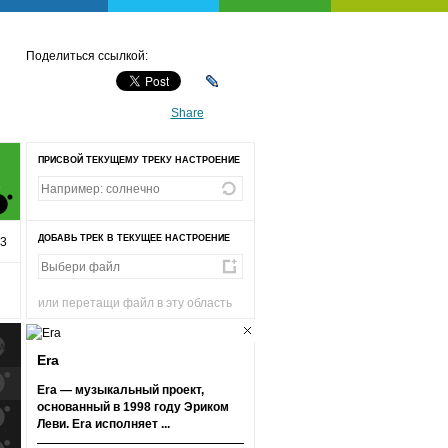
Поделиться ссылкой:
Share
ПРИСВОЙ ТЕКУЩЕМУ ТРЕКУ НАСТРОЕНИЕ
Е
ДОБАВЬ ТРЕК В ТЕКУЩЕЕ НАСТРОЕНИЕ
33
или перетащи файл в эту область
Era
к
попаданиям
Era — музыкальный проект,
основанный в 1998 году Эриком
к
попаданиям
Леви. Era исполняет ...