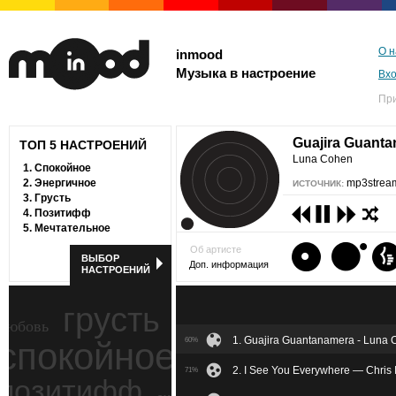
О н
inmood
Музыка в настроение
Вх
Пр
Guajira Guant
ТОП 5 НАСТРОЕНИЙ
Luna Cohen
1.
Спокойное
2.
Энергичное
mp3stream
ИСТОЧНИК:
3.
Грусть
4.
Позитифф
5.
Мечтательное
Об артисте
ВЫБОР
Доп. информация
НАСТРОЕНИЙ
грусть
любовь
1. Guajira Guantanamera - Luna
спокойное
60%
ностальгия
2. I See You Everywhere — Chris 
71%
позитифф