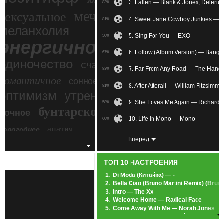
зимний экстрим
3. Fallen — Blank & Jones, Deler
83%
мечтательное
сексуальное
4. Sweet Jane Cowboy Junkies —
81%
меланхолия
5. Sing For You — EXO
50%
энергичное
6. Follow (Album Version) — Ban
67%
одиночество
счастье
7. Far From Any Road — The Han
83%
романтичное
сонное
8. After Afterall — William Fitzsim
81%
злость
оптимизм
утреннее
9. She Loves Me Again — Richar
58%
бунтарское
ночное
беспокойное
10. Life In Mono — Mono
60%
апатия
новогоднее
11. What Is Love (feat. Cami) — 
58%
Вперед
12. I Remember When You Were 
81%
ТОП 10 НАСТРОЕНИЯ
13. Winter: Lux Aeterna(Реквием 
53%
1.
Di Moda (Китайка) — -
2.
Bella Ciao (Bruno Martini Remix) (Br
14. I Know You (OST 50 Оттенков
78%
3.
Intro — The Xx
4.
Welcome Home — Radical Face
15. The Age Of The Unicorn — Zer
57%
5.
Come Away With Me — Norah Jones
6.
Heartbeats — Jose González
16. —
22%