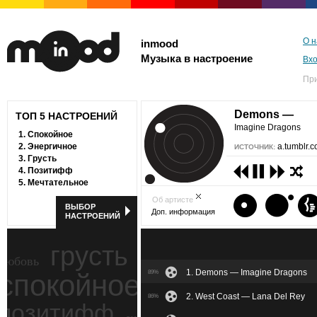
О н
inmood
Музыка в настроение
Вх
Пр
Demons —
ТОП 5 НАСТРОЕНИЙ
Imagine Dragons
1.
Спокойное
2.
Энергичное
a.tumblr.
ИСТОЧНИК:
3.
Грусть
4.
Позитифф
5.
Мечтательное
Об артисте
ВЫБОР
Доп. информация
НАСТРОЕНИЙ
грусть
любовь
1. Demons — Imagine Dragons
спокойное
89%
ностальгия
2. West Coast — Lana Del Rey
86%
позитифф