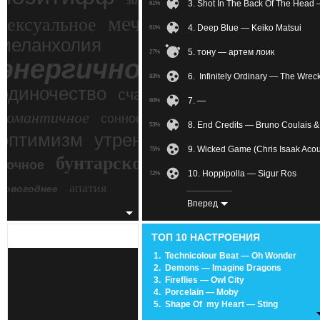
зимний экстрим
3. Shot In The Back Of The Head
61%
мечтательное
сексуальное
4. Deep Blue — Keiko Matsui
61%
меланхолия
5. тону — артем лоик
27%
энергичное
6. Infinitely Ordinary — The Wrec
83%
одиночество
счастье
7. —
60%
романтичное
сонное
8. End Credits — Bruno Coulais &
53%
злость
оптимизм
утреннее
9. Wicked Game (Chris Isaak Aco
75%
бунтарское
ночное
беспокойное
10. Hoppipolla — Sigur Ros
72%
апатия
новогоднее
11. —
38%
Вперед
12. Assassin's Creed III (zaycev.ne
74%
ТОП 10 НАСТРОЕНИЯ
13. Behind Blue Eyes — Limp Bizk
88%
1.
Technicolour Beat — Oh Wonder
2.
Demons — Imagine Dragons
14. Sapele - Testify —
52%
3.
Fireflies — Owl City
4.
Porcelain — Moby
15. Track 13 —
67%
5.
Shape Of my Heart — Sting
6.
We Own The Sky — M83
16. Let Your Heart Hold Fast — For
74%