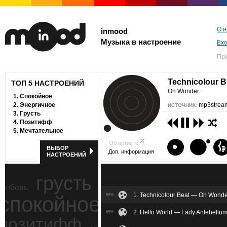
О н
inmood
Музыка в настроение
Вх
Пр
Technicolour 
ТОП 5 НАСТРОЕНИЙ
Oh Wonder
1.
Спокойное
2.
Энергичное
mp3stream
ИСТОЧНИК:
3.
Грусть
4.
Позитифф
5.
Мечтательное
Об артисте
ВЫБОР
Доп. информация
НАСТРОЕНИЙ
грусть
любовь
1. Technicolour Beat — Oh Wond
спокойное
89%
ностальгия
2. Hello World — Lady Antebellu
65%
позитифф