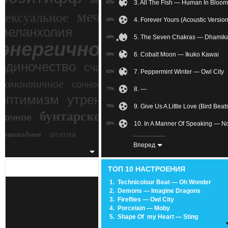
зимний экстрим
3. All The Fish — Human In Bloom
67%
мечтательное
сексуальное
4. Forever Yours (Acoustic Versi
83%
меланхолия
5. The Seven Chakras — Dhamik
44%
энергичное
6. Cobalt Moon — Ikuko Kawai
64%
одиночество
счастье
7. Peppermint Winter — Owl City
62%
романтичное
сонное
8. —
77%
злость
оптимизм
утреннее
9. Give Us A Little Love (Bird Be
70%
бунтарское
ночное
беспокойное
10. In A Manner Of Speaking — N
82%
апатия
новогоднее
11. Fields Of Gold — Sting
84%
Вперед
12. The Moon Song — Karen O
56%
ТОП 10 НАСТРОЕНИЯ
13. World Away (Original Mix) — 
67%
1.
Technicolour Beat — Oh Wonder
2.
Demons — Imagine Dragons
14. Spring Day (zaycev.net) — Bts
68%
3.
Fireflies — Owl City
4.
Porcelain — Moby
15. Дорожка 01 —
82%
5.
Shape Of my Heart — Sting
6.
We Own The Sky — M83
16. Stories — Pleasure
70%