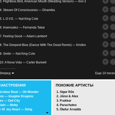
трим
3. Flightless Bird, American Mouth (Wedding Version) — Iron & Wine
ьное
4. Stream Of Consciousnes — Dhamika
5. L.O.V.E. — Nat King Cole
6. Insensatez — Fernanda Takai
7. Feeling Good — Adam Lambert
8. The Deepest Blue (Dance With The Dead Remix) — Kristine
злость
9. Smile — Nat King Cole
окойное
10. A Nova Vida — Carter Burwell
11. Don't Move — Phantogram
Вперед
Еще 10 песе
12. In My Heart — Rue De Soleil
0 НАСТРОЕНИЯ
ПОХОЖИЕ АРТИСТЫ
13. The Moon Song — Karen O
icolour Beat — Oh Wonder
1. Sigur Rós
ns — Imagine Dragons
2. Jónsi & Alex
14. Infinitely Ordinary — The Wrecks
ies — Owl City
3. Frakkur
lain — Moby
4. Parachutes
15. Bittersweet Faith — Bitter Sweet
 Of my Heart — Sting
5. Ólafur Arnalds
wn The Sky — M83
16. —