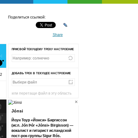
Поделиться ссылкой:
Share
ПРИСВОЙ ТЕКУЩЕМУ ТРЕКУ НАСТРОЕНИЕ
НОЕ
ДОБАВЬ ТРЕК В ТЕКУЩЕЕ НАСТРОЕНИЕ
22
или перетащи файл в эту область
Jónsi
к
попаданиям
Йоун Тоур «Йонси» Биргиссон
(исл. Jón Þór «Jónsi» Birgisson) —
к
попаданиям
вокалист и гитарист исландской
пост-рок-группы Sigur Rós.