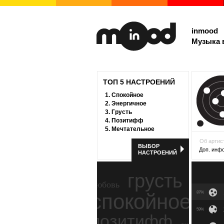
inmood
Музыка 
ТОП 5 НАСТРОЕНИЙ
1.
Спокойное
2.
Энергичное
3.
Грусть
4.
Позитифф
5.
Мечтательное
Об артис
ВЫБОР
Доп. инф
НАСТРОЕНИЙ
грусть
любовь
спокойное
87%
ност
59%
позитифф