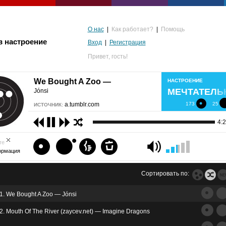
О нас
|
Как работает?
|
Помощь
в настроение
Вход
|
Регистрация
Привет,
гость!
We Bought A Zoo —
НАСТРОЕНИЕ
МЕЧТАТЕЛЬ
Jónsi
a.tumblr.com
173
25
ИСТОЧНИК:
4:
те
ормация
Сортировать по:
1. We Bought A Zoo — Jónsi
альгия
2. Mouth Of The River (zaycev.net) — Imagine Dragons