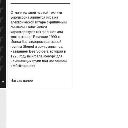
к
попаданиям
к
попаданиям
Отличительной чертой техники
Биргиссона является игра на
к
попаданиям
электрической гитаре скрипичным
смычком. Голос Йонси
к
попаданиям
характеризуют как фальцет или
контратенор. В начале 1990-х
к
попаданиям
Йонси был лидером гранжевой
группы Stoned и рок-группы под
к
попаданиям
названием Bee Spiders, которая в
1995 году выиграла конкурс для
к
попаданиям
начинающих групп под названием
«Músíktilraunir».
к
попаданиям
к
попаданиям
Читать далее
н
к
попаданиям
к
попаданиям
к
попаданиям
к
попаданиям
к
попаданиям