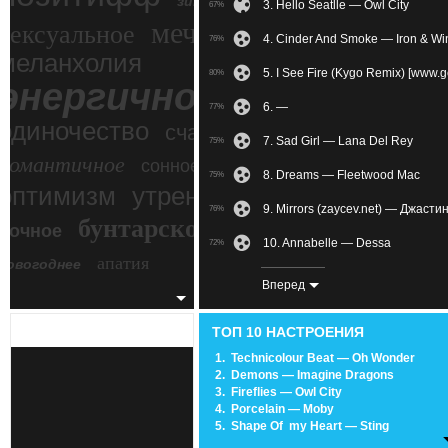
зимний экстрим
3. Hello Seatlle — Owl City
67%
мечтательное
сексуальное
4. Cinder And Smoke — Iron & Wi
76%
меланхолия
5. I See Fire (Kygo Remix) [www.
80%
энергичное
6. —
77%
одиночество
счастье
7. Sad Girl — Lana Del Rey
75%
романтичное
сонное
8. Dreams — Fleetwood Mac
75%
злость
оптимизм
утреннее
9. Mirrors (zaycev.net) — Джаст
76%
бунтарское
ночное
беспокойное
10. Annabelle — Dessa
72%
апатия
новогоднее
11. Different Roads — Joe Cocer
71%
Вперед
12. Hunter — Dido
33%
ТОП 10 НАСТРОЕНИЯ
13. Faraway — Apocalyptica
73%
1.
Technicolour Beat — Oh Wonder
2.
Demons — Imagine Dragons
14. You Yi Zhong Li Liang Jiao 
51%
3.
Fireflies — Owl City
4.
Porcelain — Moby
15. The Shadow Of Your Smile — 
71%
5.
Shape Of my Heart — Sting
6.
We Own The Sky — M83
16. БЕЛОЙ ПТИЦЕЙ [topmuzon.
60%