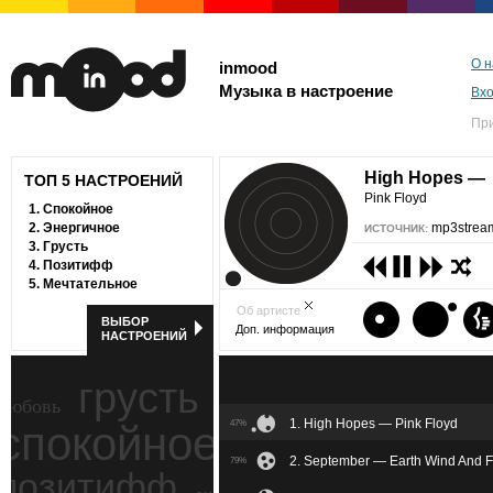
О н
inmood
Музыка в настроение
Вх
Пр
High Hopes —
ТОП 5 НАСТРОЕНИЙ
Pink Floyd
1.
Спокойное
2.
Энергичное
mp3stream
ИСТОЧНИК:
3.
Грусть
4.
Позитифф
5.
Мечтательное
Об артисте
ВЫБОР
Доп. информация
НАСТРОЕНИЙ
грусть
любовь
1. High Hopes — Pink Floyd
спокойное
47%
ностальгия
2. September — Earth Wind And F
79%
позитифф