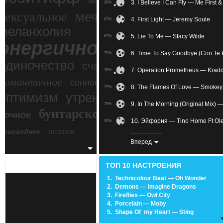
зимний экстрим
3. I Believe I Can Fly — Me Firs
39%
мечтательное
сексуальное
4. First Light — Jeremy Soule
67%
меланхолия
5. Lie To Me — Stacy Wilde
67%
энергичное
6. Time To Say Goodbye (Con Te P
79%
одиночество
счастье
7. Operation Prometheus — Krad
35%
романтичное
сонное
8. The Flames Of Love — Smokey
77%
злость
оптимизм
утреннее
9. In The Morning (Original Mix)
79%
бунтарское
ночное
беспокойное
10. Эйфория — Tino Home Ft Ol
50%
апатия
новогоднее
11. Blueberry Pancakes — Fink
54%
Вперед
12. Cliffs Of Dover — Eric Johnso
39%
ТОП 10 НАСТРОЕНИЯ
13. Let's Hurt Tonight — OneRepu
83%
1.
Technicolour Beat — Oh Wonder
2.
Demons — Imagine Dragons
14. Crazy — Daniel Powter
55%
3.
Fireflies — Owl City
4.
Porcelain — Moby
15. Sail Away — The Rasmus
87%
5.
Shape Of my Heart — Sting
6.
We Own The Sky — M83
16. LAST HEAVEN — The Gazett
57%