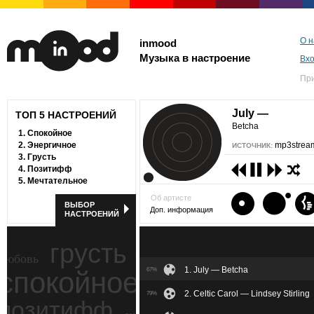
О н
inmood
Музыка в настроение
Вх
Пр
July —
ТОП 5 НАСТРОЕНИЙ
Betcha
1.
Спокойное
2.
Энергичное
mp3stream
ИСТОЧНИК:
3.
Грусть
4.
Позитифф
5.
Мечтательное
Об артисте
ВЫБОР
Доп. информация
НАСТРОЕНИЙ
грусть
любовь
1. July — Betcha
спокойное
67%
ностальгия
2. Celtic Carol — Lindsey Stirling
79%
позитифф